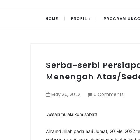
HOME
PROFIL
PROGRAM UNG
Serba-serbi Persiap
Menengah Atas/Sede
May
20
,
2022
0 Comments
Assalamu'alaikum sobat!
Alhamdulillah pada hari Jumat, 20 Mei 2022 t
serbi persiapan sekolah menengah atas/sedera