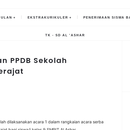
GULAN
EKSTRAKURIKULER
PENERIMAAN SISWA B
TK - SD AL 'ASHAR
an PPDB Sekolah
rajat
elah dilaksanakan acara 1 dalam rangkaian acara serba
jat bagi siswa/i kelas 9 SMPIT Al Ashar.